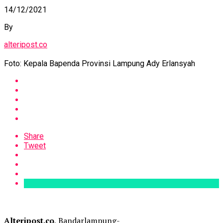
14/12/2021
By
alteripost.co
Foto: Kepala Bapenda Provinsi Lampung Ady Erlansyah
Share
Tweet
Alteripost.co
, Bandarlampung-