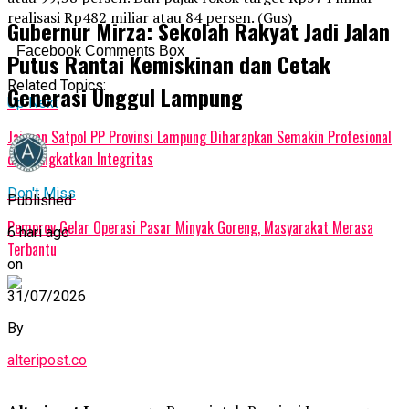
realisasi Rp482 miliar atau 84 persen. (Gus)
Gubernur Mirza: Sekolah Rakyat Jadi Jalan
Facebook Comments Box
Putus Rantai Kemiskinan dan Cetak
Related Topics:
Generasi Unggul Lampung
Up Next
Jajaran Satpol PP Provinsi Lampung Diharapkan Semakin Profesional
dan Tingkatkan Integritas
Don't Miss
Published
Pemprov Gelar Operasi Pasar Minyak Goreng, Masyarakat Merasa
6 hari ago
Terbantu
on
31/07/2026
By
alteripost.co