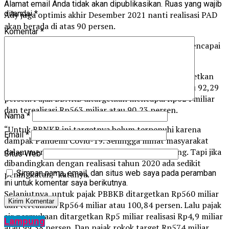
Alamat email Anda tidak akan dipublikasikan.
Ruas yang wajib
ditandai
*
Ady juga optimis akhir Desember 2021 nanti realisasi PAD
akan berada di atas 90 persen.
Komentar
*
“Saat ini capaian PAD terus kita genjot agar bisa mencapai
target pada akhir tahun nanti,” ujarnya.
Ia juga mengungkapkan, pajak di sektor PKB ditargetkan
Rp890 miliar dan telah terealisasi Rp821 miliar atau 92,29
persen. Pajak BBNKB ditargetkan mencapai Rp624 miliar
dan terealisasi Rp563 miliar atau 90,23 persen.
Nama
*
“Untuk BBNKB ini targetnya belum terpenuhi karena
Email
*
dampak Pandemi Covid-19. Sehingga minat masyarakat
dalam membeli kendaraan baru sedikit berkurang. Tapi jika
Situs Web
dibandingkan dengan realisasi tahun 2020 ada sedikit
Simpan nama, email, dan situs web saya pada peramban
peningkatan,” katanya.
ini untuk komentar saya berikutnya.
Selanjutnya, untuk pajak PBBKB ditargetkan Rp560 miliar
dan terealisasi Rp564 miliar atau 100,84 persen. Lalu pajak
air permukaan ditargetkan Rp5 miliar realisasi Rp4,9 miliar
Lampung
atau 99,38 persen. Dan pajak rokok target Rp574 miliar