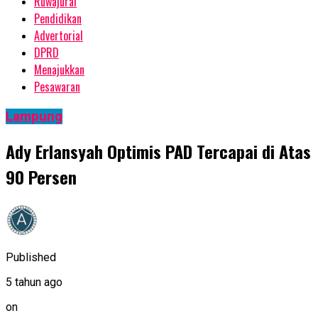
Ruwajurai
Pendidikan
Advertorial
DPRD
Menajukkan
Pesawaran
Lampung
Ady Erlansyah Optimis PAD Tercapai di Atas
90 Persen
Published
5 tahun ago
on