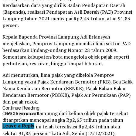
Berdasarkan data yang dirilis Badan Pendapatan Daerah
(Bapenda), realisasi Pendapatan Asli Daerah (PAD) Provinsi
Lampung tahun 2021 mencapai Rp2,43 triliun, atau 91,83
persen.
Kepala Bapenda Provinsi Lampung Adi Erlansyah
menjelaskan, Pemprov Lampung memiliki lima sektor PAD
berdasarkan Undang-undang Nomor 28 tahun 2009.
Sementara kabupaten/kota mengelola objek pajak seperti
perhotelan, restoran, hingga tempat hiburan.
Adi menuturkan, lima pajak yang dikelola Pemprov
Lampung yakni Pajak Kendaraan Bermotor (PKB), Bea Balik
Nama Kendaraan Bermotor (BBNKB), Pajak Bahan Bakar
Kendaraan Bermotor (PBBKB), Pajak Air Permukaan (PAP)
dan pajak rokok.
Continue Reading
“PAD Pemprov Lampung dari kelima objek pajak tersebut
Click to comment
ditargetkan mencapai angka Rp2,65 triliun pada tahun
Leave a Reply
2021. Dan saat ini telah terealisasi Rp2,43 triliun atau
sekitar 91,83 persen,” kata Adi, Senin (13/12/2021).