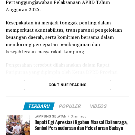
Perjuangan Edukasi Masyarakat Tubaba
Pertanggungjawaban Pelaksanaan APBD Tahun
Anggaran 2025.
Kesepakatan ini menjadi tonggak penting dalam
memperkuat akuntabilitas, transparansi pengelolaan
keuangan daerah, serta komitmen bersama dalam
mendorong percepatan pembangunan dan
kesejahteraan masyarakat Lampung.
Pengesahan tersebut dilaksanakan dalam Rapat
Paripurna yang dipimpin oleh Ketua DPRD Provinsi
Lampung, Ahmad Giri Akbar, di Ruang Sidang DPRD
CONTINUE READING
Provinsi Lampung, Kamis (30/07/2026).
Menanggapi persetujuan tersebut, Gubernur Lampung,
TERBARU
POPULER
VIDEOS
Rahmat Mirzani Djausal, menyampaikan apresiasi
setinggi-tingginya kepada seluruh pimpinan dan
LAMPUNG SELATAN
3 jam ago
anggota dewan, khususnya jajaran Komisi dan Badan
Bupati Egi Apresiasi Ngaben Massal Balinuraga,
Simbol Persaudaraan dan Pelestarian Budaya
Anggaran (Banggar) yang telah bekerja maksimal dalam