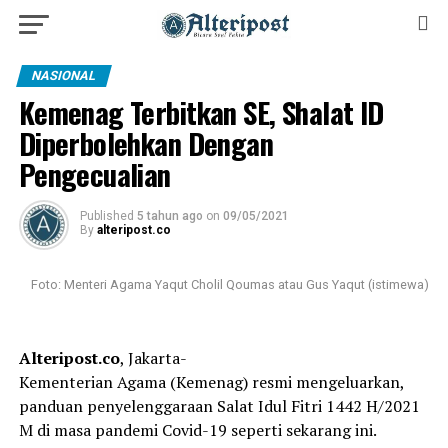
NASIONAL
Kemenag Terbitkan SE, Shalat ID
Diperbolehkan Dengan
Pengecualian
Published
5 tahun ago
on
09/05/2021
By
alteripost.co
Foto: Menteri Agama Yaqut Cholil Qoumas atau Gus Yaqut (istimewa)
Alteripost.co
, Jakarta-
Kementerian Agama (Kemenag) resmi mengeluarkan,
panduan penyelenggaraan Salat Idul Fitri 1442 H/2021
M di masa pandemi Covid-19 seperti sekarang ini.