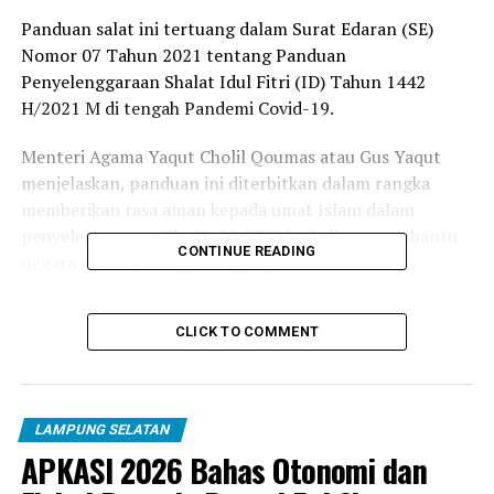
Panduan salat ini tertuang dalam Surat Edaran (SE)
Nomor 07 Tahun 2021 tentang Panduan
Penyelenggaraan Shalat Idul Fitri (ID) Tahun 1442
H/2021 M di tengah Pandemi Covid-19.
Menteri Agama Yaqut Cholil Qoumas atau Gus Yaqut
menjelaskan, panduan ini diterbitkan dalam rangka
memberikan rasa aman kepada umat Islam dalam
penyelenggaraan Shalat Idul Fitri sekaligus membantu
CONTINUE READING
negara dalam pencegahan penyebaran Covid-19.
“Edaran ini mengatur kegiatan malam takbiran dan
CLICK TO COMMENT
Shalat Idul Fitri yang diselenggarakan di masjid dan
lapangan terbuka,” kata Yaqut, dikutip dari
timesindonesia.co.id, jejaring media suara.com, Jumat
(7/5/2021).
LAMPUNG SELATAN
APKASI 2026 Bahas Otonomi dan
Dalam panduan ini, diantaranya mengatur protokol
kesehatan ketat dalam proses salat di masjid. Kemudian,