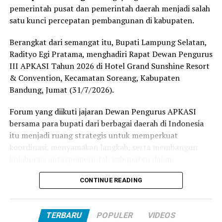
pemerintah pusat dan pemerintah daerah menjadi salah
Dilaksanakan secara terbatas, maksimal 10% dari
satu kunci percepatan pembangunan di kabupaten.
kapasitas masjid dan musalla, dengan memperhatikan
Berangkat dari semangat itu, Bupati Lampung Selatan,
standar protokol kesehatan Covid-19 secara ketat,
Radityo Egi Pratama, menghadiri Rapat Dewan Pengurus
seperti menggunakan masker, menjaga jarak, dan
III APKASI Tahun 2026 di Hotel Grand Sunshine Resort
menghindari kerumunan. Kegiatan takbir keliling
& Convention, Kecamatan Soreang, Kabupaten
ditiadakan untuk mengantisipasi keramaian.
Bandung, Jumat (31/7/2026).
Kegiatan Takbiran dapat disiarkan secara virtual dari
Forum yang diikuti jajaran Dewan Pengurus APKASI
masjid dan musalla sesuai ketersediaan perangkat
bersama para bupati dari berbagai daerah di Indonesia
telekomunikasi di masjid dan musalla.
itu menjadi ruang strategis untuk memperkuat
Kedua, Shalat Idul Fitri 1 Syawal 1442 H/2021 M di
koordinasi, menyamakan langkah, serta membangun
daerah yang mengalami tingkat penyebaran Covid-19
kolaborasi antarpemerintah kabupaten dalam
tergolong tinggi (zona merah dan zona oranye) agar
menghadapi berbagai tantangan pembangunan daerah.
dilakukan di rumah masing-masing, sejalan dengan
CONTINUE READING
Bupati Egi mengatakan, kehadirannya dalam rapat
fatwa Majelis Ulama Indonesia dan ormas-ormas Islam
tersebut merupakan wujud komitmen Pemerintah
lainnya.
TERBARU
POPULER
VIDEOS
Kabupaten Lampung Selatan untuk terus memperluas