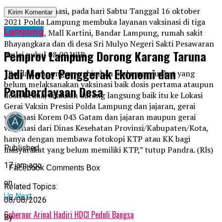
Sebagai informasi, pada hari Sabtu Tanggal 16 oktober
2021 Polda Lampung membuka layanan vaksinasi di tiga
Lampung
lokasi yaitu, Mall Kartini, Bandar Lampung, rumah sakit
Bhayangkara dan di desa Sri Mulyo Negeri Sakti Pesawaran
Pemprov Lampung Dorong Karang Taruna
mulai pukul 08.00 WIB.
Jadi Motor Penggerak Ekonomi dan
“Polda Lampung menghimbau pada masyarakat yang
belum melaksanakan vaksinasi baik dosis pertama ataupun
Pemberdayaan Desa
dosis kedua, silahkan datang langsung baik itu ke Lokasi
Gerai Vaksin Presisi Polda Lampung dan jajaran, gerai
vaksinasi Korem 043 Gatam dan jajaran maupun gerai
vaksinasi dari Dinas Kesehatan Provinsi/Kabupaten/Kota,
hanya dengan membawa fotokopi KTP atau KK bagi
Published
masyarakat yang belum memiliki KTP,” tutup Pandra. (Rls)
17 jam ago
Facebook Comments Box
on
Related Topics:
Up Next
08/08/2026
Gubernur Arinal Hadiri HDCI Peduli Bangsa
By