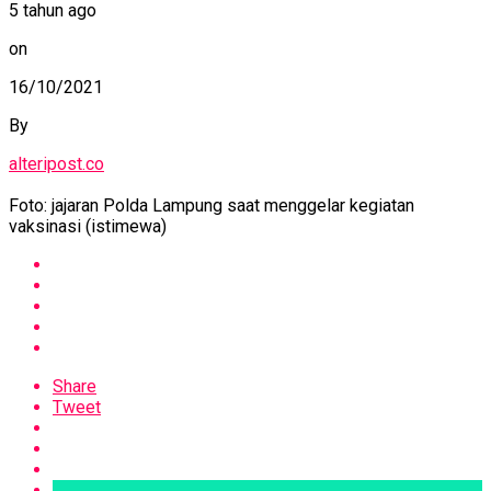
5 tahun ago
on
16/10/2021
By
alteripost.co
Foto: jajaran Polda Lampung saat menggelar kegiatan
vaksinasi (istimewa)
Share
Tweet