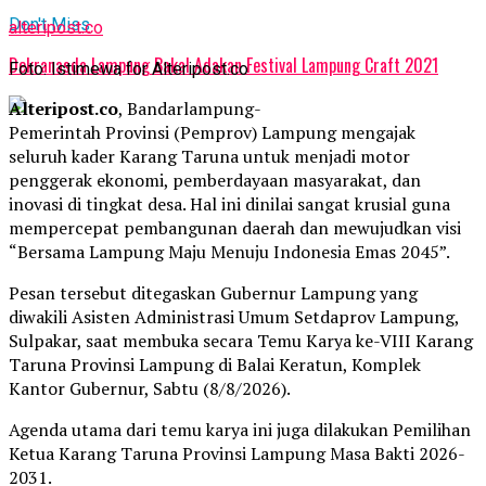
Don't Miss
alteripost.co
Dekranasda Lampung Bakal Adakan Festival Lampung Craft 2021
Foto: Istimewa for Alteripost.co
Alteripost.co
, Bandarlampung-
Pemerintah Provinsi (Pemprov) Lampung mengajak
seluruh kader Karang Taruna untuk menjadi motor
penggerak ekonomi, pemberdayaan masyarakat, dan
inovasi di tingkat desa. Hal ini dinilai sangat krusial guna
mempercepat pembangunan daerah dan mewujudkan visi
“Bersama Lampung Maju Menuju Indonesia Emas 2045”.
Pesan tersebut ditegaskan Gubernur Lampung yang
diwakili Asisten Administrasi Umum Setdaprov Lampung,
Sulpakar, saat membuka secara Temu Karya ke-VIII Karang
Taruna Provinsi Lampung di Balai Keratun, Komplek
Kantor Gubernur, Sabtu (8/8/2026).
Agenda utama dari temu karya ini juga dilakukan Pemilihan
Ketua Karang Taruna Provinsi Lampung Masa Bakti 2026-
2031.