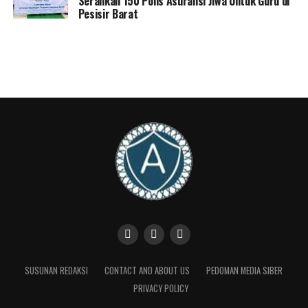
Serahkan 150 Polis Asuransi Jiwa Untuk Guru di
Pesisir Barat
wajib menggunakan mekanisme UU Pers, bukan
langsung ditarik ke ranah pidana KUHP,” tegas pria yang
juga menjabat sebagai Pemred SINARLAMPUNG.CO ini.
Mekanisme Penyelesaian, Bukan Penjara
Ia menjelaskan bahwa sengketa pers memiliki jalur
khusus yang sudah diatur secara komprehensif dalam
Pasal 4, 5, 7, dan 11 UU Pers. Jalur tersebut meliputi:
1. **Hak Jawab dan Hak Koreksi:** Memberikan ruang
bagi pihak yang merasa dirugikan untuk mengklarifikasi.
2. **Hak Tolak:** Melindungi sumber informasi
wartawan.
3. **Dewan Pers:** Sebagai lembaga penengah melalui
penilaian Kode Etik Jurnalistik (KEJ).
> “Dalam UU Pers, sanksi bagi perusahaan pers yang
SUSUNAN REDAKSI
CONTACT AND ABOUT US
PEDOMAN MEDIA SIBER
tidak melayani Hak Jawab pun bersifat administratif
PRIVACY POLICY
berupa denda, bukan penjara. Inilah yang harus
dipahami oleh aparat penegak hukum dan masyarakat