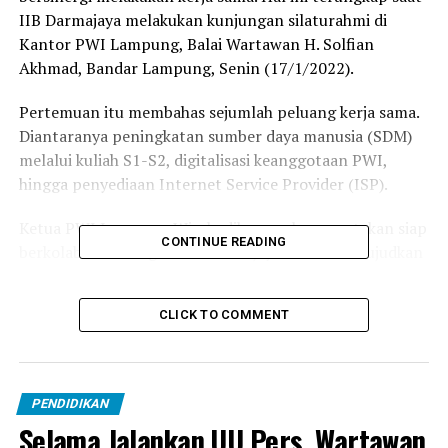
IIB Darmajaya melakukan kunjungan silaturahmi di
Kantor PWI Lampung, Balai Wartawan H. Solfian
Akhmad, Bandar Lampung, Senin (17/1/2022).
Pertemuan itu membahas sejumlah peluang kerja sama.
Diantaranya peningkatan sumber daya manusia (SDM)
melalui kuliah S1-S2, digitalisasi keanggotaan PWI,
hingga penyediaan Internet Service Provider (ISP).
Ketua PWI Lampung Wirahadikusumah menyatakan siap
CONTINUE READING
berkolaborasi dengan IIB Darmajaya untuk mewujudkan
peningkatan SDM sesuai visi dan misinya saat
pencalonan lalu.
CLICK TO COMMENT
“Saya sampaikan dalam visi misi dalam sambutan saya
saat pelantikan lalu bahwa, pendidikan wartawan
menjadi prioritas, wartawan ini tidak hanya lulusan
PENDIDIKAN
SMA/SMK tapi juga bisa S1 hingga S2. Oleh sebab itu
Selama Jalankan UU Pers, Wartawan
penting untuk bekerja sama dengan perguruan tinggi,”