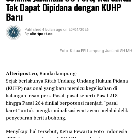
Tak Dapat Dipidana dengan KUHP
ungkap Wira sapaan akrabnya.
Baru
Sebagai mahasiswa S2 IIB Darmajaya, Wira mengaku
sangat memahami bila Darmajaya mumpuni dalam
Published
4 bulan ago
on
20/04/2026
digital marketing.
By
alteripost.co
“Kami butuh bantuan IIB Darmajaya, kami siap
Foto: Ketua PFI Lampung Juniardi SH MH
berkolaborasi, tentunya sinergi yang saling
menguntungkan,” ujarnya.
Alteripost.co
, Bandarlampung-
Sekretaris Lembaga Penelitian dan Pengabdian
Sejak berlakunya Kitab Undang-Undang Hukum Pidana
Masyarakat (LP2M) IIB Darmajaya M. Said Hasibuan
(KUHP) nasional yang baru memicu kegelisahan di
mengatakan bahwa pihaknya siap bekerja sama dengan
kalangan insan pers. Pasal-pasal seperti Pasal 218
PWI Lampung.
hingga Pasal 264 dinilai berpotensi menjadi “pasal
karet” untuk mengkriminalisasi wartawan melalui delik
“Kita membuat MoU-nya dan kita detailkan apa saja
penyebaran berita bohong.
yang akan kita jalankan bersama selama 5 tahun ke
depan dalam pimpinan Bapak Wirahadikusumah,” kata
Menyikapi hal tersebut, Ketua Pewarta Foto Indonesia
Said dalam pertemuan itu.