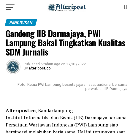
PENDIDIKAN
Gandeng IIB Darmajaya, PWI
Lampung Bakal Tingkatkan Kualitas
SDM Jurnalis
Published
5 tahun ago
on
17/01/2022
By
alteripost.co
Foto: Ketua PWI Lampung beserta jajaran saat audiensi bersama
perwakilan IIB Darmajaya
Alteripost.co
, Bandarlampung-
Institut Informatika dan Bisnis (IIB) Darmajaya bersama
Persatuan Wartawan Indonesia (PWI) Lampung siap
bersinergi melakukan kerja sama. Hal ini terungkap saat