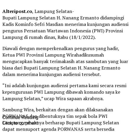
Alteripost.co
, Lampung Selatan-
Bupati Lampung Selatan H. Nanang Ermanto didampingi
Kadis Kominfo Sefri Masdian menerima kunjungan audiensi
pengurus Persatuan Wartawan Indonesia (PWI) Provinsi
Lampung di rumah dinas, Rabu (18/1/2022).
Diawali dengan memperkenalkan pengurus yang hadir,
Ketua PWI Provinsi Lampung Wirahadikusumah
mengucapkan banyak terimakasih atas sambutan yang luar
biasa dari Bupati Lampung Selatan H. Nanang Ermanto
dalam menerima kunjungan audiensi tersebut.
“Ini adalah kunjungan audiensi pertama kami secara resmi
kepengurusan PWI Lampung dibawah komando saya ke
Lampung Selatan,” ucap Wira sapaan akrabnya.
Sambung Wira, berkaitan dengan akan dilaksanakan
PORWANAS dan dibentuknya tim sepak bola PWI
Continue Reading
Lampung, pihaknya berharap Bupati Lampung Selatan
Click to comment
dapat mensuport agenda PORWANAS serta bersedia