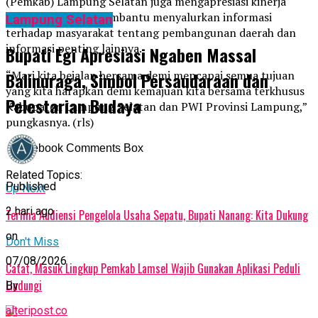
(Pemkab) Lampung Selatan juga mengapresiasi kinerja
wartawan dalam membantu menyalurkan informasi
Lampung Selatan
terhadap masyarakat tentang pembangunan daerah dan
informasi penting lainnya.
Bupati Egi Apresiasi Ngaben Massal
“Mari kita bejalan bersama demi mencapai semua tujuan
Balinuraga, Simbol Persaudaraan dan
yang kita harapkan demi kemajuan kita bersama terkhusus
Pelestarian Budaya
Kabupaten Lampung Selatan dan PWI Provinsi Lampung,”
pungkasnya. (rls)
Facebook Comments Box
Related Topics:
Published
Up Next
2 hari ago
Terima Audiensi Pengelola Usaha Sepatu, Bupati Nanang: Kita Dukung
on
Don't Miss
07/08/2026
Catat, Masuk Lingkup Pemkab Lamsel Wajib Gunakan Aplikasi Peduli
Lindungi
By
alteripost.co