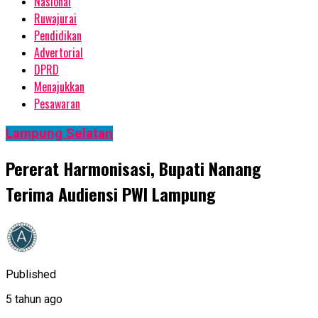
Nasional
Ruwajurai
Pendidikan
Advertorial
DPRD
Menajukkan
Pesawaran
Lampung Selatan
Pererat Harmonisasi, Bupati Nanang
Terima Audiensi PWI Lampung
Published
5 tahun ago