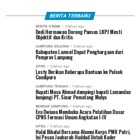
BERITA TERBARU
BERITA UTAMA
5 tahun ago
Dedi Hermawan Dorong Pansus LKPJ Mesti
Objektif dan Kritis
LAMPUNG SELATAN
5 tahun ago
Kabupaten Lamsel Dapat Penghargaan dari
Pemprov Lampung
DPRD
5 tahun ago
Lesty Berikan Beberapa Bantuan ke Polsek
Candipuro
LAMPUNG TENGAH
5 tahun ago
Bupati Musa Ahmad dampingi bupati Lamandau
kunjungi PT. Sinar Pematang Mulya
BANDAR LAMPUNG
5 tahun ago
Eva Dwiana Membuka Acara Pelatihan Dasar
CPNS Formasi Umum Angkatan I-IV
DPRD
5 tahun ago
Halal Bihalal Bersama Alumni Korps PMII Putri,
Ini Pesan Jauharoh Haddad Untuk Kader